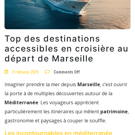
Top des destinations
accessibles en croisière au
départ de Marseille
on
3 February 2026
Comments Off
Top
des
Imaginer prendre la mer depuis
Marseille
, c’est ouvrir
destinations
accessibles
la porte à de multiples découvertes autour de la
en
croisière
Méditerranée
. Les voyageurs apprécient
au
départ
particulièrement les itinéraires qui mêlent
patrimoine
,
de
Marseille
gastronomie et paysages à couper le souffle.
Les incontournables en méditerranée