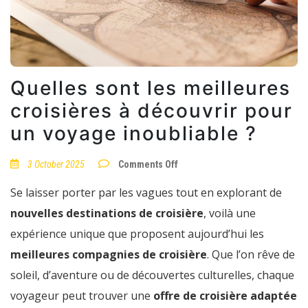
Quelles sont les meilleures
croisières à découvrir pour
un voyage inoubliable ?
on
3 October 2025
Comments Off
Quelles
sont
Se laisser porter par les vagues tout en explorant de
les
meilleures
nouvelles destinations de croisière
, voilà une
croisières
à
expérience unique que proposent aujourd’hui les
découvrir
pour
meilleures compagnies de croisière
. Que l’on rêve de
un
voyage
soleil, d’aventure ou de découvertes culturelles, chaque
inoubliable
?
voyageur peut trouver une
offre de croisière adaptée