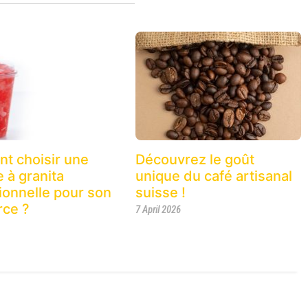
t choisir une
Découvrez le goût
 à granita
unique du café artisanal
ionnelle pour son
suisse !
ce ?
7 April 2026