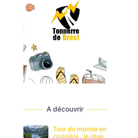
A découvrir
Tour du monde en
croisière : le rêve