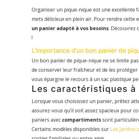
Pour
un
Organiser un pique-nique est une excellente 
pique-
nique
mets délicieux en plein air. Pour rendre cette 
parfait
:
un panier adapté à vos besoins
. Découvrez 
choisissez
un
!
panier
adapté
L’importance d’un bon panier de piq
!
Un bon panier de pique-nique ne se limite pas
de conserver leur fraîcheur et de les protége
vous épargne le recours à un sac plastique p
Les caractéristiques à
Lorsque vous choisissez un panier, prêtez atte
assurez-vous qu’il soit assez spacieux pour co
paniers avec
compartiments
sont particulièr
Certains modèles disponibles sur
Les Jardins 
sorties familiales ou entre amis.