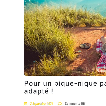
Pour un pique-nique pa
adapté !
on
2 September 2024
Comments Off