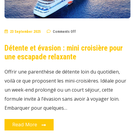
on
23 September 2025
Comments Off
Détente
et
évasion
Détente et évasion : mini croisière pour
:
mini
une escapade relaxante
croisière
pour
une
escapade
Offrir une parenthèse de détente loin du quotidien,
relaxante
voilà ce que proposent les mini-croisières. Idéale pour
un week-end prolongé ou un court séjour, cette
formule invite à l’évasion sans avoir à voyager loin.
Embarquer pour quelques…
Read More