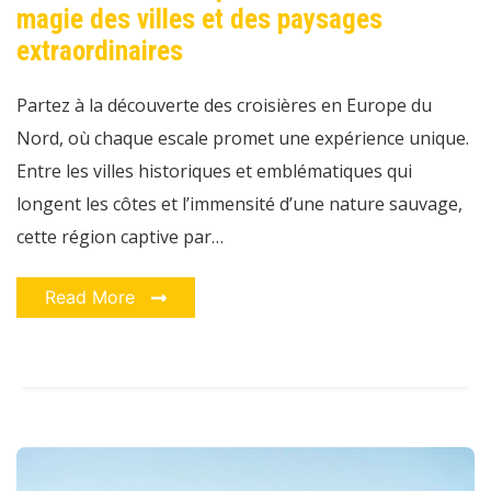
magie des villes et des paysages
:
vivez
la
extraordinaires
magie
des
villes
Partez à la découverte des croisières en Europe du
et
des
Nord, où chaque escale promet une expérience unique.
paysages
extraordinaires
Entre les villes historiques et emblématiques qui
longent les côtes et l’immensité d’une nature sauvage,
cette région captive par…
Read More