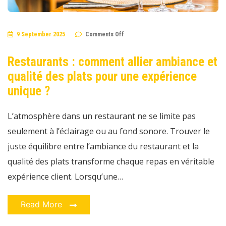
on
9 September 2025
Comments Off
Restaurants
:
comment
Restaurants : comment allier ambiance et
allier
ambiance
qualité des plats pour une expérience
et
qualité
des
unique ?
plats
pour
une
L’atmosphère dans un restaurant ne se limite pas
expérience
unique
seulement à l’éclairage ou au fond sonore. Trouver le
?
juste équilibre entre l’ambiance du restaurant et la
qualité des plats transforme chaque repas en véritable
expérience client. Lorsqu’une…
Read More