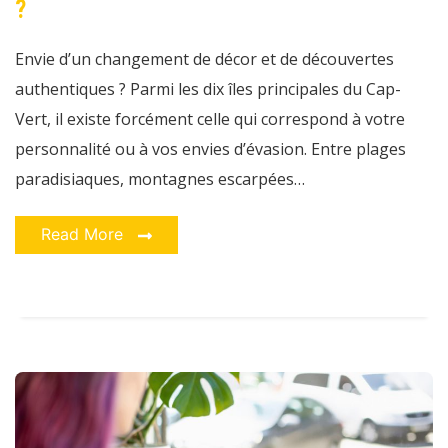
?
est
faite
pour
vous
Envie d’un changement de décor et de découvertes
?
authentiques ? Parmi les dix îles principales du Cap-
Vert, il existe forcément celle qui correspond à votre
personnalité ou à vos envies d’évasion. Entre plages
paradisiaques, montagnes escarpées…
Read More