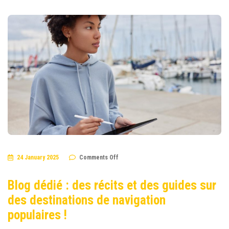
on
24 January 2025
Comments Off
Blog
dédié
:
Blog dédié : des récits et des guides sur
des
récits
des destinations de navigation
et
des
guides
populaires !
sur
des