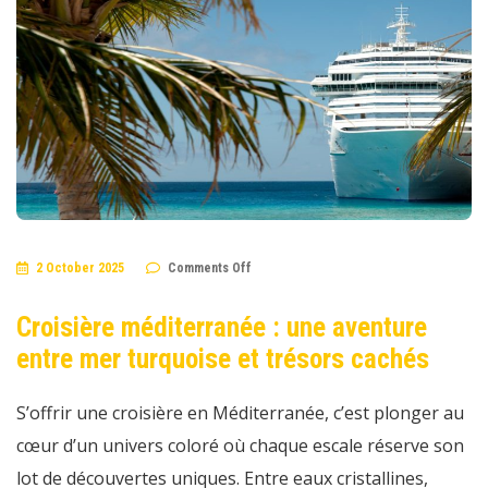
on
2 October 2025
Comments Off
Croisière
méditerranée
:
Croisière méditerranée : une aventure
une
aventure
entre mer turquoise et trésors cachés
entre
mer
turquoise
et
S’offrir une croisière en Méditerranée, c’est plonger au
trésors
cachés
cœur d’un univers coloré où chaque escale réserve son
lot de découvertes uniques. Entre eaux cristallines,