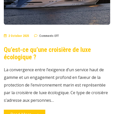
on
2 October 2025
Comments Off
Qu’est-
ce
qu’une
Qu’est-ce qu’une croisière de luxe
croisière
de
écologique ?
luxe
écologique
?
La convergence entre l’exigence d’un service haut de
gamme et un engagement profond en faveur de la
protection de l’environnement marin est représentée
par la croisière de luxe écologique. Ce type de croisière
s’adresse aux personnes…