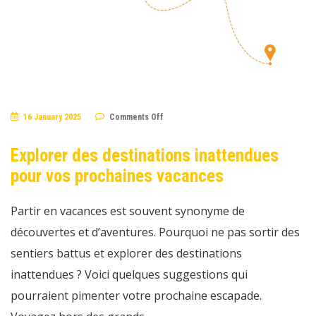
on
16 January 2025
Comments Off
Explorer
des
destinations
Explorer des destinations inattendues
inattendues
pour
pour vos prochaines vacances
vos
prochaines
vacances
Partir en vacances est souvent synonyme de
découvertes et d’aventures. Pourquoi ne pas sortir des
sentiers battus et explorer des destinations
inattendues ? Voici quelques suggestions qui
pourraient pimenter votre prochaine escapade.