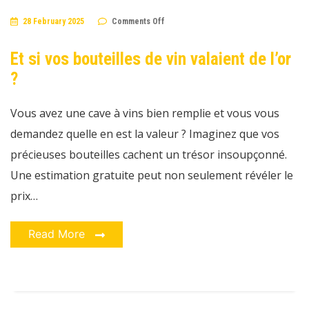
on
28 February 2025
Comments Off
Et
si
vos
Et si vos bouteilles de vin valaient de l’or
bouteilles
de
?
vin
valaient
de
l’or
Vous avez une cave à vins bien remplie et vous vous
?
demandez quelle en est la valeur ? Imaginez que vos
précieuses bouteilles cachent un trésor insoupçonné.
Une estimation gratuite peut non seulement révéler le
prix…
Read More