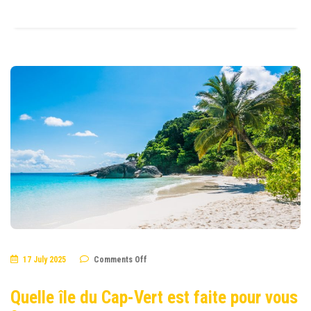
on
17 July 2025
Comments Off
Quelle
île
du
Quelle île du Cap-Vert est faite pour vous
Cap-
Vert