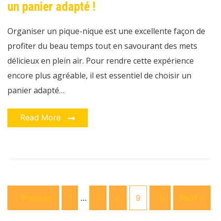
un panier adapté !
:
choisissez
un
panier
Organiser un pique-nique est une excellente façon de
adapté
!
profiter du beau temps tout en savourant des mets
délicieux en plein air. Pour rendre cette expérience
encore plus agréable, il est essentiel de choisir un
panier adapté…
Read More
« Previous
1
…
7
8
9
10
Next »