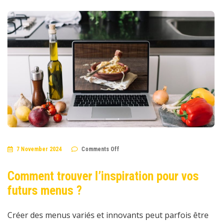
on
7 November 2024
Comments Off
Comment
trouver
l’inspiration
Comment trouver l’inspiration pour vos
pour
vos
futurs menus ?
futurs
menus
?
Créer des menus variés et innovants peut parfois être