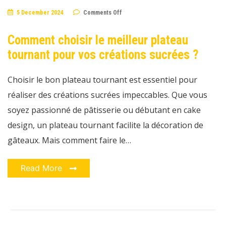
on
5 December 2024
Comments Off
Comment
choisir
le
Comment choisir le meilleur plateau
meilleur
plateau
tournant pour vos créations sucrées ?
tournant
pour
vos
créations
Choisir le bon plateau tournant est essentiel pour
sucrées
?
réaliser des créations sucrées impeccables. Que vous
soyez passionné de pâtisserie ou débutant en cake
design, un plateau tournant facilite la décoration de
gâteaux. Mais comment faire le…
Read More