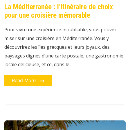
:
La Méditerranée : l’itinéraire de choix
l’itinéraire
de
pour une croisière mémorable
choix
pour
une
croisière
Pour vivre une expérience inoubliable, vous pouvez
mémorable
miser sur une croisière en Méditerranée. Vous y
découvrirez les îles grecques et leurs joyaux, des
paysages dignes d’une carte postale, une gastronomie
locale délicieuse, et ce, dans le…
Read More