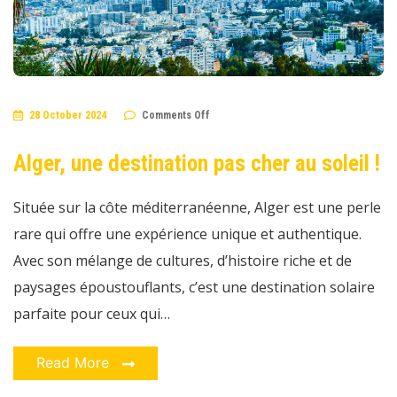
on
28 October 2024
Comments Off
Alger,
une
destination
Alger, une destination pas cher au soleil !
pas
cher
au
soleil
Située sur la côte méditerranéenne, Alger est une perle
!
rare qui offre une expérience unique et authentique.
Avec son mélange de cultures, d’histoire riche et de
paysages époustouflants, c’est une destination solaire
parfaite pour ceux qui…
Read More