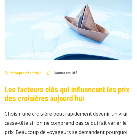
on
22 September 2025
Comments Off
Les
facteurs
clés
Les facteurs clés qui influencent les prix
qui
influencent
des croisières aujourd’hui
les
prix
des
croisières
Choisir une croisière peut rapidement devenir un vrai
aujourd’hui
casse-tête si l’on ne comprend pas ce qui fait varier le
prix. Beaucoup de voyageurs se demandent pourquoi