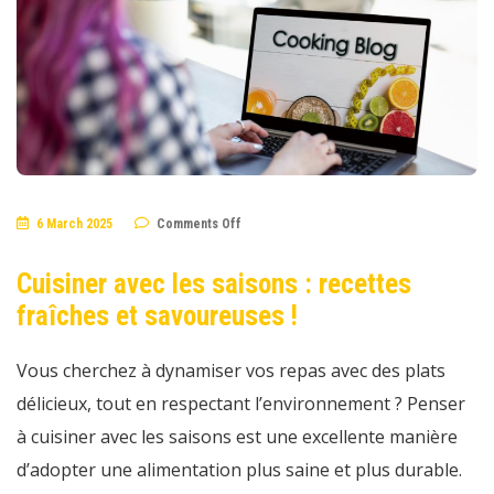
on
6 March 2025
Comments Off
Cuisiner
avec
les
Cuisiner avec les saisons : recettes
saisons
:
fraîches et savoureuses !
recettes
fraîches
et
savoureuses
Vous cherchez à dynamiser vos repas avec des plats
!
délicieux, tout en respectant l’environnement ? Penser
à cuisiner avec les saisons est une excellente manière
d’adopter une alimentation plus saine et plus durable.