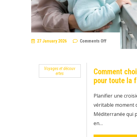
on
27 January 2026
Comments Off
Comment
choisir
la
meilleure
croisière
Voyages et découv
en
Comment chois
ertes
Méditerranée
pour
pour toute la f
toute
la
famille
Planifier une crois
?
véritable moment d
Méditerranée qui pl
en…