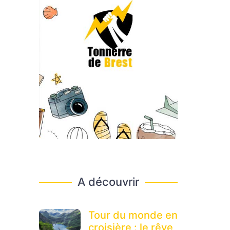
A découvrir
Tour du monde en
croisière : le rêve