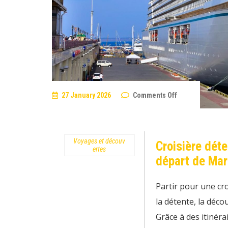
on
27 January 2026
Comments Off
Croisière
détente
et
gastronomie
en
Voyages et découv
Méditerranée
Croisière dét
ertes
au
départ
départ de Mar
de
Marseille
Partir pour une cro
la détente, la décou
Grâce à des itinéra