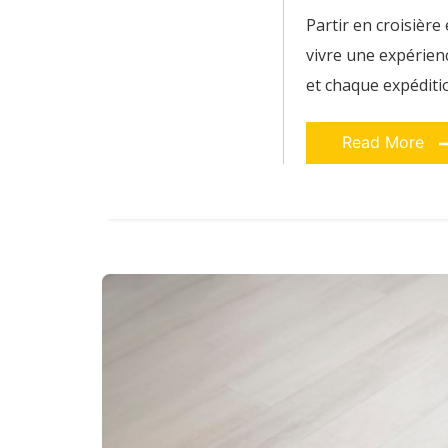
inoubliables
Partir en croisière
vivre une expérien
et chaque expéditio
Read More