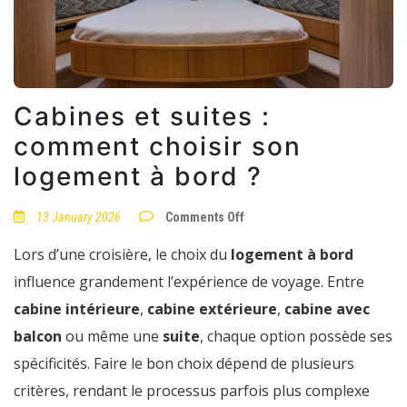
Cabines et suites :
comment choisir son
logement à bord ?
on
13 January 2026
Comments Off
Cabines
et
Lors d’une croisière, le choix du
logement à bord
suites
:
influence grandement l’expérience de voyage. Entre
comment
choisir
cabine intérieure
,
cabine extérieure
,
cabine avec
son
logement
balcon
ou même une
suite
, chaque option possède ses
à
bord
spécificités. Faire le bon choix dépend de plusieurs
?
critères, rendant le processus parfois plus complexe